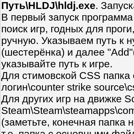
Путь\HLDJ\hldj.exe
. Запус
В первый запуск программа
поиск игр, годных для прог
ручную. Указываем путь к н
(шестерёнка) и далее "Add"
указывайте путь к игре.
Для стимовской CSS папка 
логин\counter strike source\cs
Для других игр на движке So
Steam\Steam\steamapps\comm
(заметьте, конечная папка не 
т.е. папка с основными фай