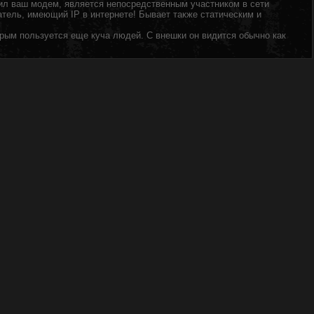
учил ваш модем, является непосредственным участником в сети
атель, имеющий IP в интернете! Бывает также статическим и
торым пользуется еще куча людей. С внешки он видится обычно как