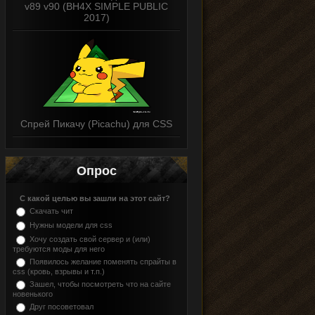
v89 v90 (BH4X SIMPLE PUBLIC
2017)
Спрей Пикачу (Picachu) для CSS
Опрос
С какой целью вы зашли на этот сайт?
Скачать чит
Нужны модели для css
Хочу создать свой сервер и (или)
требуются моды для него
Появилось желание поменять спрайты в
css (кровь, взрывы и т.п.)
Зашел, чтобы посмотреть что на сайте
новенького
Друг посоветовал