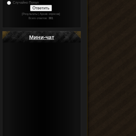
Случайно Попал
[Результаты
|
Архив опросов]
Всего ответов:
381
Мини-чат