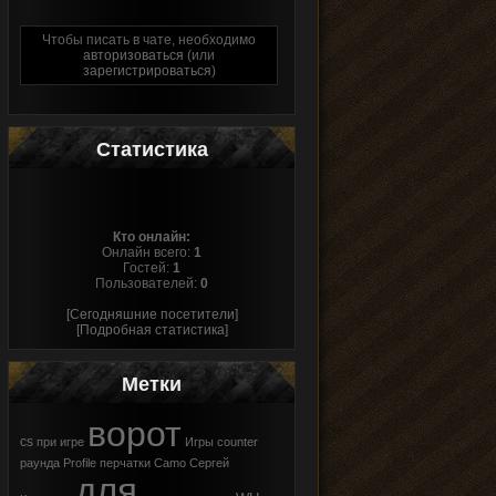
Чтобы писать в чате, необходимо
авторизоваться
(или
зарегистрироваться
)
Статистика
Кто онлайн:
Онлайн всего:
1
Гостей:
1
Пользователей:
0
[Сегодняшние посетители]
[Подробная статистика]
Метки
ворот
cs
при
игре
Игры
counter
раунда
Profile
перчатки
Camo
Сергей
для