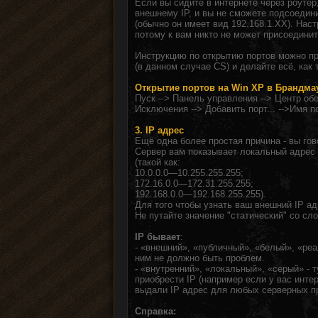
Если вы сидите в интернете через роутер
внешнему IP, и вы не сможете подсоедин
(обычно он имеет вид 192.168.1.XX). Нас
потому к вам никто не может присоединит
Инструкцию по открытию портов можно п
(в данном случае CS) и делайте всё, как т
Открытие портов на Win XP в Брандма
Пуск --> Панель управления --> Центр об
Исключения --> Добавить порт... -->Имя п
3. IP адрес
Ещё одна более простая причина - вы гов
Сервер вам показывает локальный адре
(такой как:
10.0.0.0—10.255.255.255;
172.16.0.0—172.31.255.255;
192.168.0.0—192.168.255.255).
Для того чтобы узнать ваш внешний IP а
Не путайте значение "статический" со сло
IP бывает
:
- «внешний», «публичный», «белый», «ре
ним не должно быть проблем.
- «внутренний», «локальный», «серый» - 
приобрести IP (например если у вас интер
выдали IP адрес для любых серверных при
Справка: