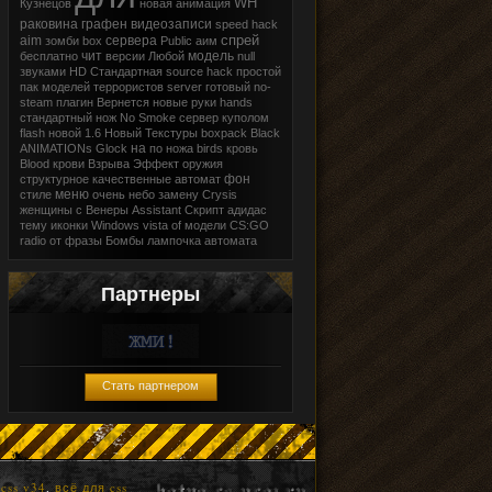
WH
Кузнецов
новая
анимация
раковина
графен
видеозаписи
speed hack
спрей
aim
сервера
зомби
box
Public
аим
чит
модель
бесплатно
версии
Любой
null
звуками
HD
Стандартная
source
hack
простой
пак
моделей
террористов
server
готовый
no-
steam
плагин
Вернется
новые
руки
hands
стандартный
нож
No
Smoke
сервер
куполом
flash
новой
1.6
Новый
Текстуры
boxpack
Black
на
ANIMATIONs
Glock
по
ножа
birds
кровь
Blood
крови
Взрыва
Эффект
оружия
фон
структурное
качественные
автомат
меню
стиле
очень
небо
замену
Crysis
женщины с Венеры
Assistant
Скрипт
адидас
тему
иконки
Windows vista
of
модели
CS:GO
radio
от
фразы
Бомбы
лампочка
автомата
Партнеры
Стать партнером
css v34
,
всё для css