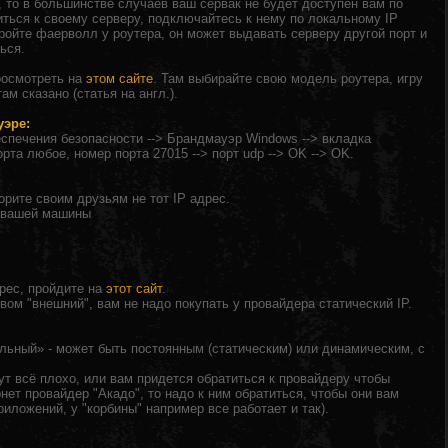
, то в большинстве случаев ваш сервак не будет доступен вам по
иться к своему серверу, подключайтесь к нему по локальному IP
тройте фаерволл у роутера, он может выдавать серверу другой порт и
ься.
росмотреть на
этом сайте
. Там выбирайте свою модель роутера, игру
ам сказано (статья на англ.).
уэре:
еспечения безопасности --> Брандмауэр Windows --> вкладка
орта любое, номер порта 27015 --> порт udp --> OK --> OK.
орите своим друзьям не тот IP адрес.
с вашей машины
дрес, пройдите на
этот сайт
.
вом "внешний", вам не надо покупать у провайдера статический IP.
альный» - может быть постоянным (статическим) или динамическим, с
тут всё плохо, или вам придется обратиться к провайдеру чтобы
нет провайдер "Акадо", то надо к ним обратиться, чтобы они вам
ложений, у "корбины" например все работает и так).