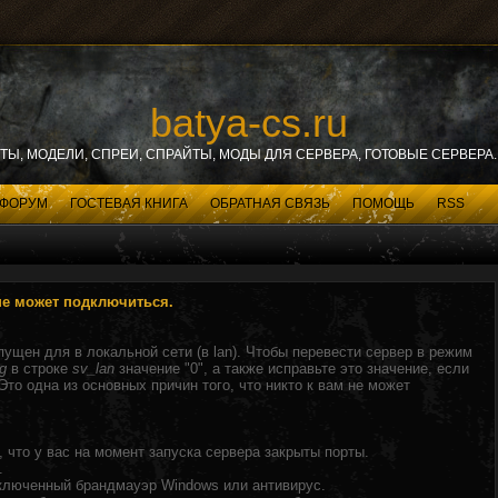
batya-cs.ru
ИТЫ, МОДЕЛИ, СПРЕИ, СПРАЙТЫ, МОДЫ ДЛЯ СЕРВЕРА, ГОТОВЫЕ СЕРВЕРА. 
ФОРУМ
ГОСТЕВАЯ КНИГА
ОБРАТНАЯ СВЯЗЬ
ПОМОЩЬ
RSS
не может подключиться.
ущен для в локальной сети (в lan). Чтобы перевести сервер в режим
fg
в строке
sv_lan
значение "0", а также исправьте это значение, если
Это одна из основных причин того, что никто к вам не может
 что у вас на момент запуска сервера закрыты порты.
.
включенный брандмауэр Windows или антивирус.