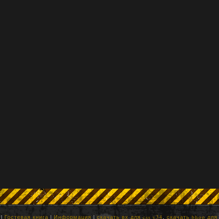
|
Гостевая книга
|
Информация
|
скачать вх для css v34
,
скачать bhop для 