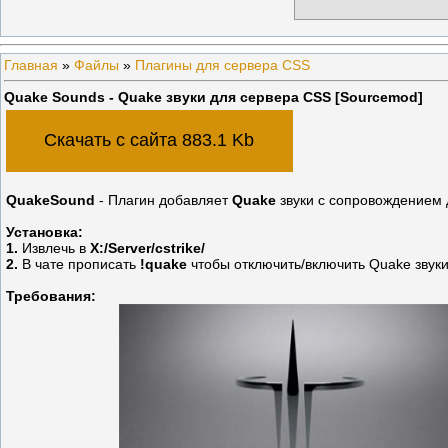
Главная
»
Файлы
»
Плагины для сервера CSS
Quake Sounds - Quake звуки для сервера CSS [Sourcemod]
Скачать с сайта 883.1 Kb
QuakeSound
- Плагин добавляет
Quake
звуки с сопровождением 
Установка:
1.
Извлечь в
X:/Server/cstrike/
2.
В чате прописать
!quake
чтобы отключить/включить Quake звуки
Требования: