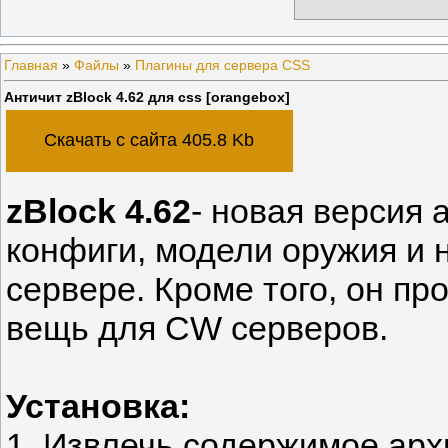
Главная
»
Файлы
»
Плагины для сервера CSS
Античит zBlock 4.62 для css [orangebox]
Скачать с сайта 405.8 Kb
zBlock 4.62
- новая версия 
конфиги, модели оружия и 
сервере. Кроме того, он пр
вещь для CW серверов.
Установка:
1. Извлечь содержимое архи