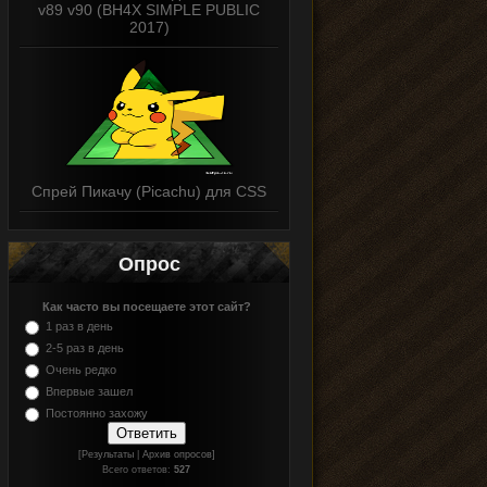
v89 v90 (BH4X SIMPLE PUBLIC
2017)
Спрей Пикачу (Picachu) для CSS
Опрос
Как часто вы посещаете этот сайт?
1 раз в день
2-5 раз в день
Очень редко
Впервые зашел
Постоянно захожу
[Результаты
|
Архив опросов]
Всего ответов:
527