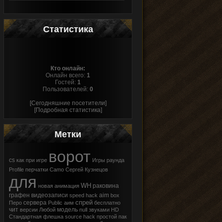
Статистика
Кто онлайн:
Онлайн всего:
1
Гостей:
1
Пользователей:
0
[Сегодняшние посетители]
[Подробная статистика]
Метки
ворот
cs
как
при
игре
Игры
раунда
Profile
перчатки
Camo
Сергей Кузнецов
для
WH
раковина
новая
анимация
графен
видеозаписи
aim
speed hack
box
спрей
сервера
Перо
Public
аим
бесплатно
чит
модель
версии
Любой
null
звуками
HD
Стандартная
флешка
source
hack
простой
пак