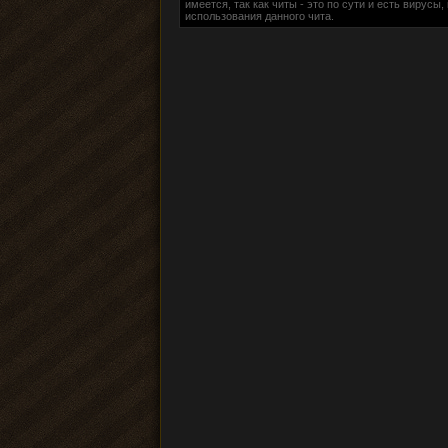
имеется, так как читы - это по сути и есть вирус
использования данного чита.