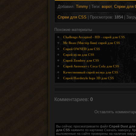
Добавил
:
Timmy
|
Теги
:
ворот
,
Спреи для
Спреи для CSS
| Просмотров
:
1854
|
Загр
Похожие материалы
Challenge Accepted - HD - спрей для CSS
Mr Bean (Мистер Бин) спрей для CSS
Спрей OWNED для CSS
Спрей пули для CSS
Спрей Zomboy для CSS
Спрей Автомат с Coca Cola для CSS
Качественный спрей волка для CSS
Спрей Hardstyle logo 3D для CSS
Комментариев
:
0
Оставлять комментари
Вы сейчас просматриваете файл
Спрей Dust для
для CSS
нажмите по картинке Скачать наверху. Кр
выложенные на сайте проверены на наличие вирусов