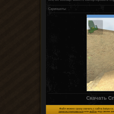
Скриншоты:
Скачать С
Файл можно сразу скачать с сайта batya-cs.
зарегистрироваться
или
войти
под своим ак