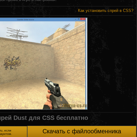
Как установить спрей в CSS?
прей Dust для CSS бесплатно
Скачать с файлообменника
ru, если
каунтом.