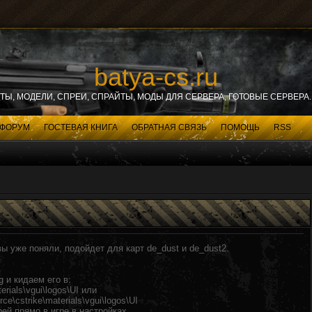
batya-cs.ru
ИТЫ, МОДЕЛИ, СПРЕИ, СПРАЙТЫ, МОДЫ ДЛЯ СЕРВЕРА, ГОТОВЫЕ СЕРВЕРА. 
ФОРУМ
ГОСТЕВАЯ КНИГА
ОБРАТНАЯ СВЯЗЬ
ПОМОЩЬ
RSS
вы уже поняли, подойдет для карт de_dust и de_dust2.
g и кидаем его в:
erials\vgui\logos\UI или
e\cstrike\materials\vgui\logos\UI
ей прямо в игре в настройках.