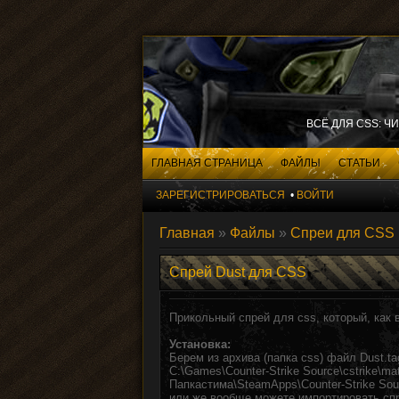
ВСЁ ДЛЯ CSS: Ч
ГЛАВНАЯ СТРАНИЦА
ФАЙЛЫ
СТАТЬИ
ЗАРЕГИСТРИРОВАТЬСЯ
•
ВОЙТИ
Главная
»
Файлы
»
Спреи для CSS
Спрей Dust для CSS
Прикольный спрей для css, который, как 
Установка:
Берем из архива (папка css) файл Dust.ta
C:\Games\Counter-Strike Source\cstrike\mat
Папкастима\SteamApps\Counter-Strike Sourc
или же вообще можете импортировать спр