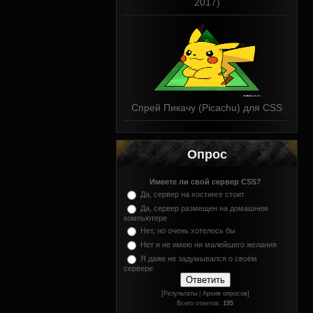
2017)
Спрей Пикачу (Picachu) для CSS
Опрос
Имеете ли свой сервер CSS?
Да, сервер на хостинге стоит
Да, сервер размещен на домашнем
компьютере
Нет, но очень хотелось бы
Нет и не имею ни малейшего желания
Я даже не задумывался о своём
сервере
[Результаты
|
Архив опросов]
Всего ответов:
195