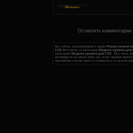
Материал
Оставлять комментарии 
Вы сейчас просматриваете файл
Реалистичная м
CSS
бесплатно из категории
Модели оружия для
категорию
Модели оружия для CSS
. Все читы, 
антивируса на какой-либо чит, если таковая имеетс
противном случае просто откажитесь от использов