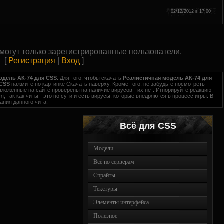
02/12/2012 в 17:00
могут только зарегистрированные пользователи.
[
Регистрация
|
Вход
]
одель АК-74 для CSS
. Для того, чтобы скачать
Реалистичная модель АК-74 для
 CSS
нажмите по картинке Скачать наверху. Кроме того, не забудьте посмотреть
выложенные на сайте проверены на наличие вирусов - их нет. Игнорируйте реакцию
я, так как читы - это по сути и есть вирусы, которые внедряются в процесс игры. В
ания данного чита.
Всё для CSS
Модели
Всё по серверам
Спрайты
Текстуры
Элементы интерфейса
Полезное