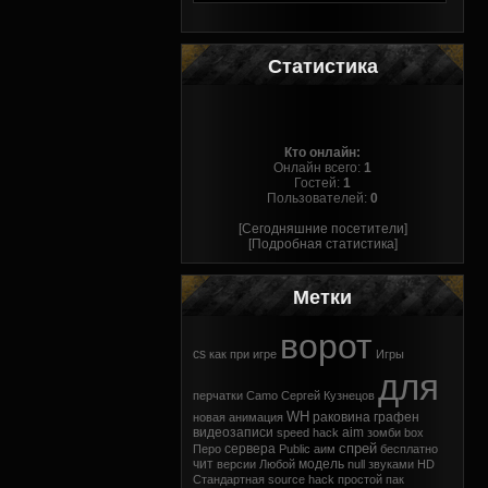
Статистика
Кто онлайн:
Онлайн всего:
1
Гостей:
1
Пользователей:
0
[Сегодняшние посетители]
[Подробная статистика]
Метки
ворот
cs
как
при
игре
Игры
для
перчатки
Camo
Сергей Кузнецов
WH
раковина
графен
новая
анимация
видеозаписи
aim
speed hack
зомби
box
спрей
сервера
Перо
Public
аим
бесплатно
чит
модель
версии
Любой
null
звуками
HD
Стандартная
source
hack
простой
пак