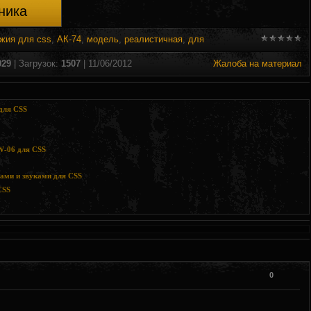
ника
жия для css
,
АК-74
,
модель
,
реалистичная
,
для
029
|
Загрузок
:
1507
| 11/06/2012
Жалоба на материал
для CSS
W-06 для CSS
ами и звуками для CSS
CSS
0