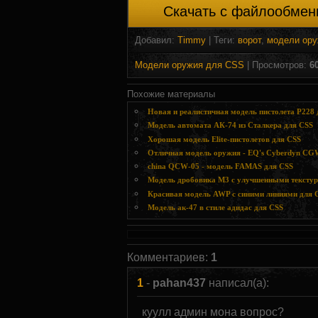
Скачать с файлообмен
Добавил
:
Timmy
|
Теги
:
ворот
,
модели ору
Модели оружия для CSS
| Просмотров
:
6
Похожие материалы
Новая и реалистичная модель пистолета P228 
Модель автомата АК-74 из Сталкера для CSS
Хорошая модель Elite-пистолетов для CSS
Отличная модель оружия - EQ's Cyberdyn CG
china QCW-05 - модель FAMAS для CSS
Модель дробовика M3 с улучшенными текстур
Красивая модель AWP с синими линиями для 
Модель ак-47 в стиле адидас для CSS
Комментариев
:
1
1
-
pahan437
написал(а):
куулл админ мона вопрос?