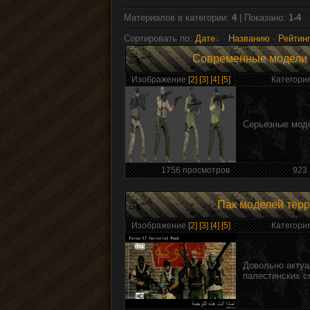
Материалов в категории
:
4
| Показано
:
1-4
Сортировать по
:
Дате
·
Названию
·
Рейтин
Современные модели т
Изображение
[2]
[3]
[4]
[5]
Категори
Серьезные моде
1756 просмотров
923 
Пак моделей терр
Изображение
[2]
[3]
[4]
[5]
Категори
Довольно актуа
палестинских с