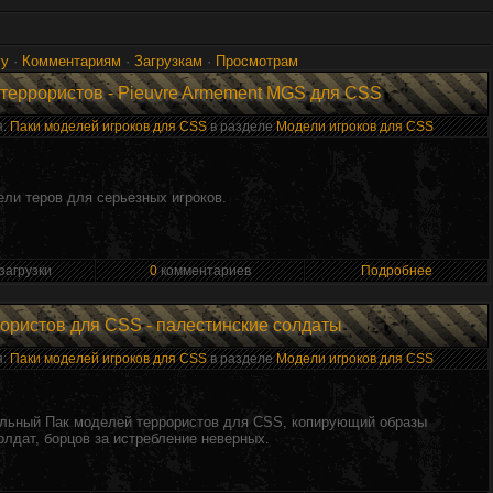
гу
·
Комментариям
·
Загрузкам
·
Просмотрам
еррористов - Pieuvre Armement MGS для CSS
я:
Паки моделей игроков для CSS
в разделе
Модели игроков для CSS
ли теров для серьезных игроков.
загрузки
0
комментариев
Подробнее
ористов для CSS - палестинские солдаты
я:
Паки моделей игроков для CSS
в разделе
Модели игроков для CSS
льный Пак моделей террористов для CSS, копирующий образы
олдат, борцов за истребление неверных.