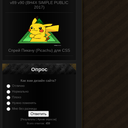
v89 v90 (BH4X SIMPLE PUBLIC
2017)
Спрей Пикачу (Picachu) для CSS
Опрос
Как вам дизайн сайта?
Отлично
Нормально
Плохо
Нужно поменять
Мне без разницы
[Результаты
|
Архив опросов]
Всего ответов:
459