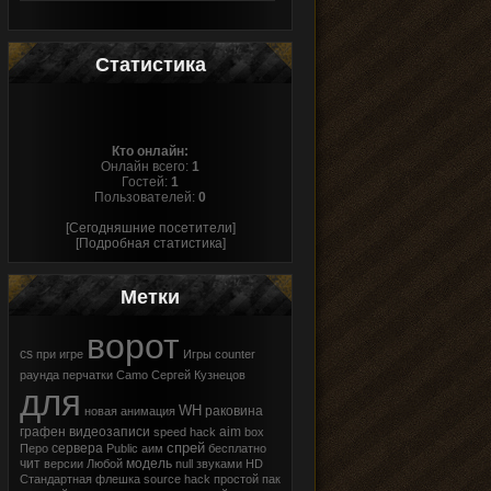
Статистика
Кто онлайн:
Онлайн всего:
1
Гостей:
1
Пользователей:
0
[Сегодняшние посетители]
[Подробная статистика]
Метки
ворот
cs
при
игре
Игры
counter
раунда
перчатки
Camo
Сергей Кузнецов
для
WH
раковина
новая
анимация
графен
видеозаписи
aim
speed hack
box
спрей
сервера
Перо
Public
аим
бесплатно
чит
модель
версии
Любой
null
звуками
HD
Стандартная
флешка
source
hack
простой
пак