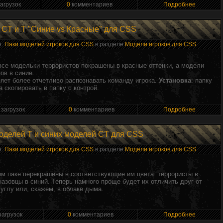
агрузок
0
комментариев
Подробнее
 CT и T "Синие vs Красные" для CSS
я:
Паки моделей игроков для CSS
в разделе
Модели игроков для CSS
все модельки террористов покрашены в красные оттенки, а модели
ов в синие.
ляет более отчетливо распознавать команду игрока.
Установка
: папку
ва скопировать в папку с контрой.
 загрузок
0
комментариев
Подробнее
оделей T и синих моделей CT для CSS
я:
Паки моделей игроков для CSS
в разделе
Модели игроков для CSS
м паке перекрашены в соответствующие им цвета: террористы в
назовцы в синий. Теперь намного проще будет их отличить друг от
 углу или, скажем, в облаке дыма.
загрузок
0
комментариев
Подробнее