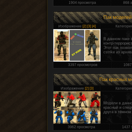
1904 просмотра
868 з
Пак моделей
Изображение
[2]
[3]
[4]
Категори
В данном паке 
контр-террорист
Этот пак позво
cstrike из архи
3397 просмотров
1087
Пак красных м
Изображение
[2]
[3]
Категори
Модели в данно
красный и спец
друга в тёмном
3962 просмотра
1437 